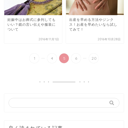
妊娠中はお葬式に参列しても
出産を早める方法やジンク
いい？鏡の言い伝えや服装に
ス！お産を早めたいなら試し
ついて
てみて！
2016年11月1日
2016年10月28日
...
...
1
4
5
6
20
良く読まれている記事