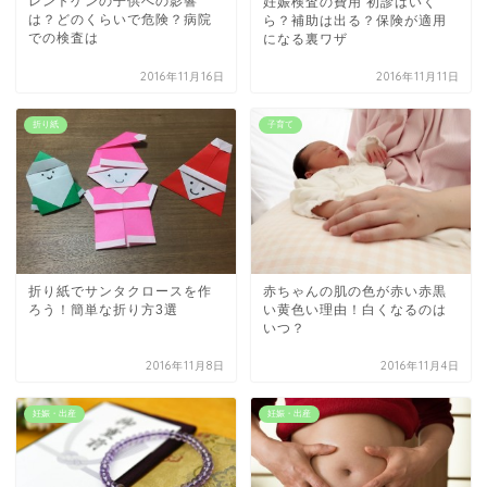
レントゲンの子供への影響
妊娠検査の費用 初診はいく
は？どのくらいで危険？病院
ら？補助は出る？保険が適用
での検査は
になる裏ワザ
2016年11月16日
2016年11月11日
折り紙
子育て
折り紙でサンタクロースを作
赤ちゃんの肌の色が赤い赤黒
ろう！簡単な折り方3選
い黄色い理由！白くなるのは
いつ？
2016年11月8日
2016年11月4日
妊娠・出産
妊娠・出産