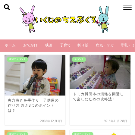
ホーム
おでかけ
映画
子育て
折り紙
病気・ケガ
母乳・ミ
季節のイベント
イベント
トミカ博熊本の混雑を回避し
て楽しむための攻略法！
恵方巻きを手作り！子供用の
作り方 喜ぶ3つのポイント
は？
2016年12月1日
2016年11月28日
季節のイベント
季節のイベント