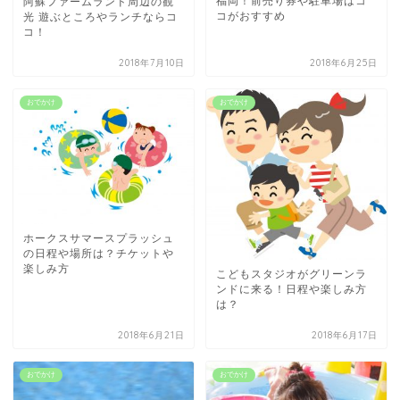
福岡！前売り券や駐車場はコ
阿蘇ファームランド周辺の観
コがおすすめ
光 遊ぶところやランチならコ
コ！
2018年7月10日
2018年6月25日
おでかけ
おでかけ
ホークスサマースプラッシュ
の日程や場所は？チケットや
楽しみ方
こどもスタジオがグリーンラ
ンドに来る！日程や楽しみ方
は？
2018年6月21日
2018年6月17日
おでかけ
おでかけ