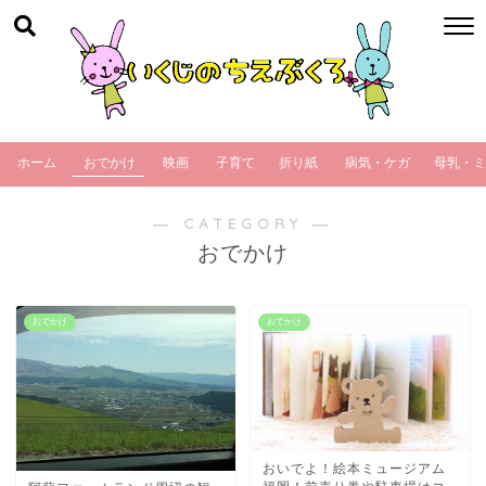
ホーム
おでかけ
映画
子育て
折り紙
病気・ケガ
母乳・ミ
― CATEGORY ―
おでかけ
おでかけ
おでかけ
おいでよ！絵本ミュージアム