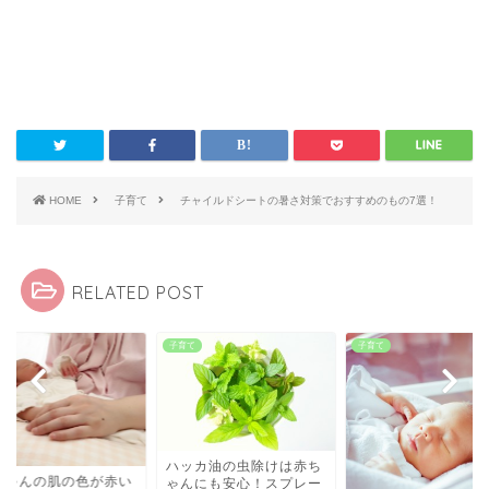
HOME
子育て
チャイルドシートの暑さ対策でおすすめのもの7選！
RELATED POST
て
子育て
子育て
ハッカ油の虫除けは赤ち
ちゃんの肌の色が赤い
ゃんにも安心！スプレー