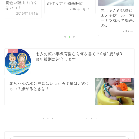
黒い黄色い理由！白く
の作り方と効果時間
るのはいつ？
2016年6月17日
赤ちゃんが絶壁にな
2016年11月4日
因と予防！治し方は
ーナツ枕って効果あ
の...
2016年9
七夕の願い事保育園なら何を書く？0歳1歳2歳3
歳年齢別に紹介します
赤ちゃんの水分補給はいつから？量はどのく
らい？嫌がるときは？