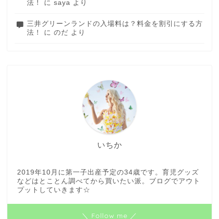
法！
に
saya
より
三井グリーンランドの入場料は？料金を割引にする方
法！
に
のだ
より
いちか
2019年10月に第一子出産予定の34歳です。育児グッズ
などはとことん調べてから買いたい派。ブログでアウト
プットしていきます☆
ホーム
＼ Follow me ／