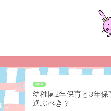
幼稚園
幼稚園2年保育と3年
選ぶべき？