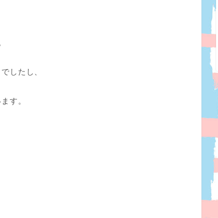
。
らでしたし、
います。