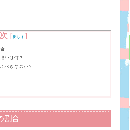
次
[
]
閉じる
割合
の違いは何？
選ぶべきなのか？
の割合