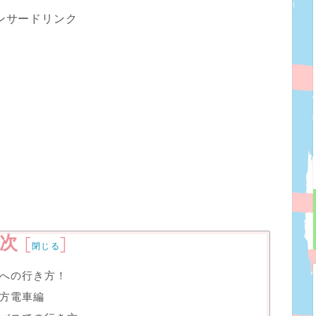
ンサードリンク
次
[
]
閉じる
への行き方！
方電車編