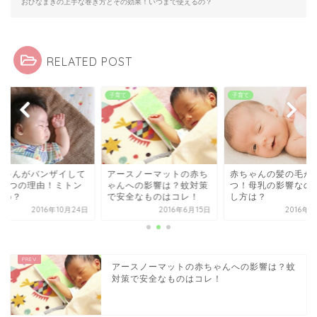
おひなまきの上手な巻き方とその効果！いつまで使えるの？
RELATED POST
て
子育て
子育て
ースノーマットの赤ち
赤ちゃんの髪の毛が逆立
赤ちゃんがバンザイ
んへの影響は？蚊対策
つ！母乳の影響なの？直
寝る6つの理由！ミ
安全なものはコレ！
し方は？
はだめ？
2016年6月15日
2016年6月7日
2016年10
アースノーマットの赤ちゃんへの影響は？蚊
対策で安全なものはコレ！