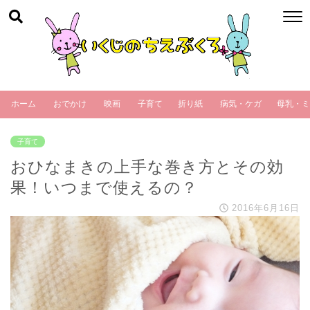
ホーム
おでかけ
映画
子育て
折り紙
病気・ケガ
母乳・ミ
子育て
おひなまきの上手な巻き方とその効
果！いつまで使えるの？
2016年6月16日